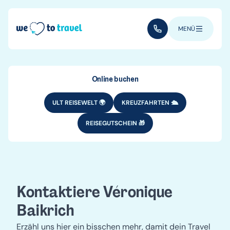
Direkt zum Inhalt
(+352) 28 32 6 - 33
MENÜ
Online buchen
ULT REISEWELT 🌍
KREUZFAHRTEN 🛳️
REISEGUTSCHEIN 🎁
Kontaktiere Véronique
Baikrich
Erzähl uns hier ein bisschen mehr, damit dein Travel