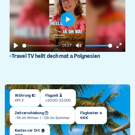
Play
01:27
Play
Mute
Enter
Travel TV hellt dech mat a Polynesien
fullscr
Währung 💵
Flugzeit ⌛
XPF, ₣
≈20.00-22.00h
Zeitverschiebung 🕒
Flugkosten ✈️
-11h im Winter / -12h im Sommer
€
€
€
Kosten vor Ort 🏠