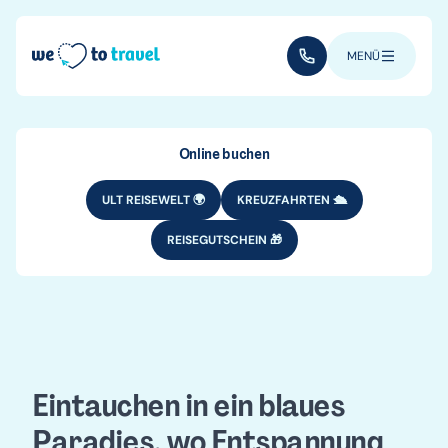
Direkt zum Inhalt
(+352) 28 32 6 - 33
MENÜ
Online buchen
ULT REISEWELT 🌍
KREUZFAHRTEN 🛳️
REISEGUTSCHEIN 🎁
REISEZIELE
OZEANIEN
Urlaub in
Französisch-
Eintauchen in ein blaues
Polynesien
Paradies, wo Entspannung