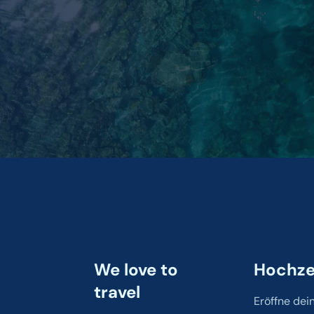
t
We love to
Hochzei
travel
Eröffne dei