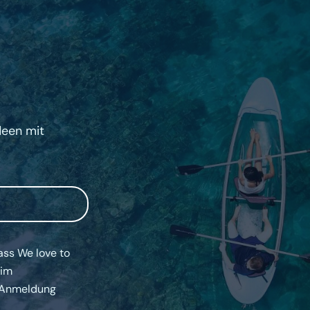
deen mit
ass We love to
 im
-Anmeldung