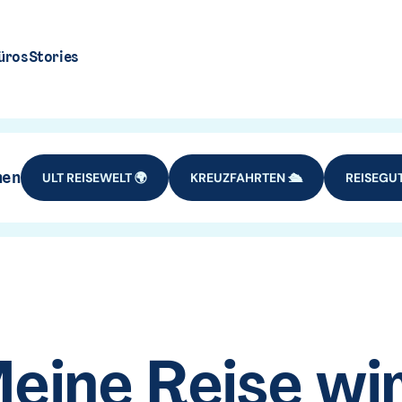
üros
Stories
hen
ULT REISEWELT 🌍
KREUZFAHRTEN 🛳️
REISEGUT
eine Reise wi