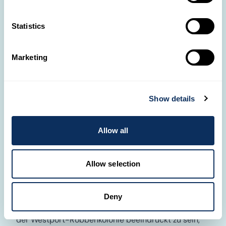
Statistics
Punakaiki
Marketing
Show details
Allow all
Allow selection
Entdecke Punakaiki, ein Naturjuwel an der
Deny
Westküste Neuseelands. Bereite dich darauf vor, von
der Westport-Robbenkolonie beeindruckt zu sein,