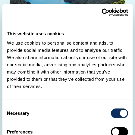
This website uses cookies
Willkommen in Nelson, einem Ort, an dem natürliche
We use cookies to personalise content and ads, to
Schönheit und Abenteuer aufeinandertreffen.
provide social media features and to analyse our traffic.
Erkunde die Marlborough Sounds, ein
We also share information about your use of our site with
beeindruckendes Netzwerk von Wasserwegen und
our social media, advertising and analytics partners who
may combine it with other information that you’ve
malerischen Inseln. Entdecke das Wesen des
provided to them or that they’ve collected from your use
Abenteuers im Abel Tasman Nationalpark, wo
of their services.
goldene Strände und Küstenwege unvergessliche
Momente versprechen. Lass deine Reise
inspirierend und ganz nach deinem Geschmack
Consent
Necessary
sein, erwecke hier in Nelson deine Neugier.
Selection
Marlborough Sounds
Abel Tasman Nationalpark
Preferences