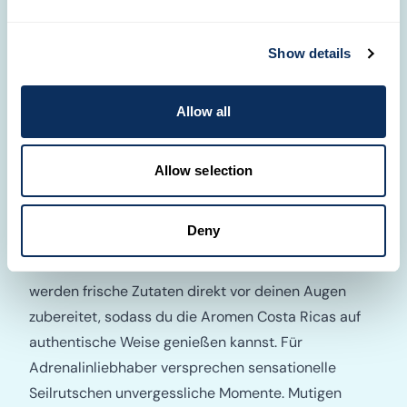
Show details
Allow all
Willkommen in Santa Elena, wo sich Abenteuer mit
Gelassenheit verbindet. Eingebettet in die Natur
lädt das biologische Reservat Monteverde dazu ein,
Allow selection
atemberaubende Landschaften und faszinierende
Artenvielfalt zu entdecken. Nach deinen
Deny
Erkundungen erwartet dich in der offenen Küche des
Hotels ein besonderes kulinarisches Erlebnis. Hier
werden frische Zutaten direkt vor deinen Augen
zubereitet, sodass du die Aromen Costa Ricas auf
authentische Weise genießen kannst. Für
Adrenalinliebhaber versprechen sensationelle
Seilrutschen unvergessliche Momente. Mutigen