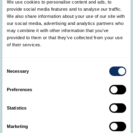
We use cookies to personalise content and ads, to
natürlichen Lebensraum oder erkunde die
provide social media features and to analyse our traffic.
faszinierende Unterwasserwelt bei einem
We also share information about your use of our site with
our social media, advertising and analytics partners who
Schnorchelausflug in kristallklarem Wasser.
may combine it with other information that you’ve
provided to them or that they’ve collected from your use
Liberia
Strände von Samara
Delfinbeobachtung
of their services.
Schnorcheln
Consent
Santa Elena
Necessary
Selection
Preferences
Statistics
Marketing