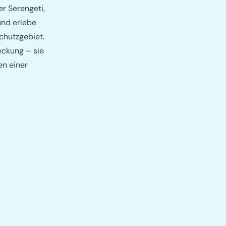
r Serengeti,
nd erlebe
chutzgebiet.
eckung – sie
en einer