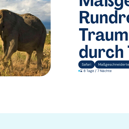
Maßge
Rundre
Traum
durch 
Safari
Maßgeschneiderte
⌛ 8 Tage / 7 Nächte