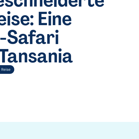
schneiderte
ise: Eine
-Safari
Tansania
 Reise