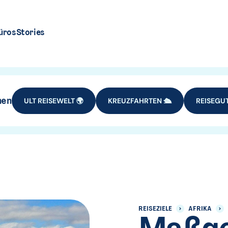
üros
Stories
hen
ULT REISEWELT 🌍
KREUZFAHRTEN 🛳️
REISEGUT
REISEZIELE
AFRIKA