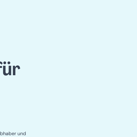
für
iebhaber und