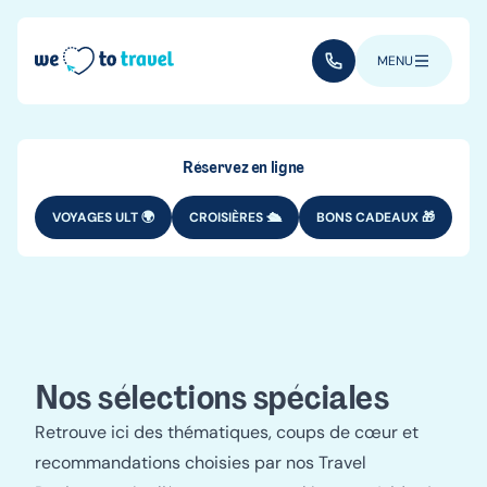
Aller au contenu principal
(+352) 28 32 6 - 33
MENU
Réservez en ligne
VOYAGES ULT 🌍
CROISIÈRES 🛳️
BONS CADEAUX 🎁
Voyage au bout
de tes rêves
Nos sélections spéciales
RECHERCHE UN VOYAGE ⭐
Retrouve ici des thématiques, coups de cœur et
recommandations choisies par nos Travel