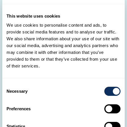
découvre le monde à ta façon.
This website uses cookies
🛋️
We use cookies to personalise content and ads, to
Nos agences de voyage au Luxembourg
provide social media features and to analyse our traffic.
Avec 13 agences réparties à travers le
We also share information about your use of our site with
Luxembourg, nos Travel Designers sont toujours
our social media, advertising and analytics partners who
là pour toi.
may combine it with other information that you’ve
provided to them or that they’ve collected from your use
NOS AGENCES
of their services.
📞
Consent
Tu as des questions ?
Necessary
Selection
Il suffit d'un simple appel pour commencer
l’aventure de tes rêves !
Preferences
(+352) 28326-334
Statistics