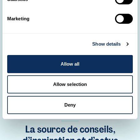
💌
Marketing
Besoin d’aide ?
Nos Travel Designers sont prêts à réaliser toutes
tes envies d'évasion.
Show details
CRÉE TON VOYAGE
Allow all
Allow selection
Deny
Stories
La source de conseils,