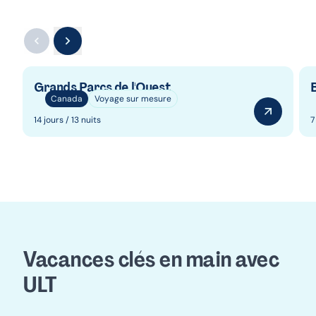
Grands Parcs de l'Ouest
Canada
Voyage sur mesure
14 jours / 13 nuits
7
Vacances clés en main avec
ULT