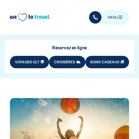
Aller au contenu principal
(+352) 28 32 6 - 33
MENU
Réservez en ligne
VOYAGES ULT 🌍
CROISIÈRES 🛳️
BONS CADEAUX 🎁