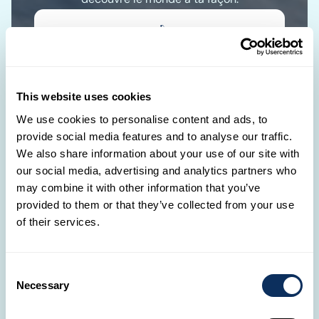
🛋️
Nos agences de voyage au Luxembourg
Avec 13 agences réparties à travers le
Luxembourg, nos Travel Designers sont toujours
This website uses cookies
là pour toi.
We use cookies to personalise content and ads, to
provide social media features and to analyse our traffic.
NOS AGENCES
We also share information about your use of our site with
our social media, advertising and analytics partners who
📞
may combine it with other information that you’ve
Tu as des questions ?
provided to them or that they’ve collected from your use
of their services.
Il suffit d'un simple appel pour commencer
l’aventure de tes rêves !
Consent
Necessary
(+352) 28326-334
Selection