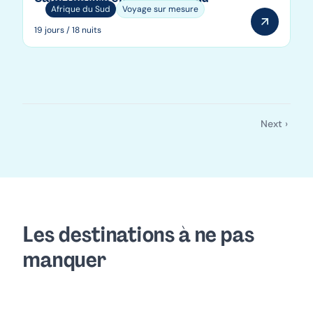
Afrique du Sud
Voyage sur mesure
19 jours / 18 nuits
Next ›
Pagination
Page
suivante
Les destinations à ne pas
manquer