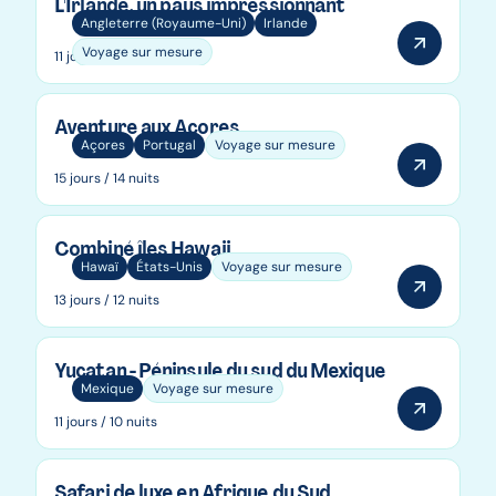
L'Irlande, un pays impressionnant
Angleterre (Royaume-Uni)
Irlande
Voyage sur mesure
11 jours / 10 nuits
Aventure aux Açores
Açores
Portugal
Voyage sur mesure
15 jours / 14 nuits
Combiné îles Hawaii
Hawaï
États-Unis
Voyage sur mesure
13 jours / 12 nuits
Yucatan - Péninsule du sud du Mexique
Mexique
Voyage sur mesure
11 jours / 10 nuits
Safari de luxe en Afrique du Sud