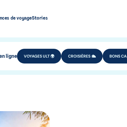
nces de voyage
Stories
n ligne
VOYAGES ULT 🌍
CROISIÈRES 🛳️
BONS CA