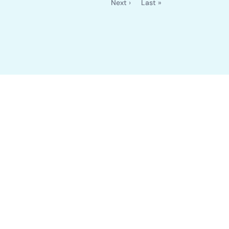
Next ›
Last »
Page
Dernière
suivante
page