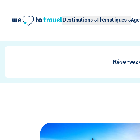
Aller au contenu principal
Destinations
Thématiques
Age
Réservez e