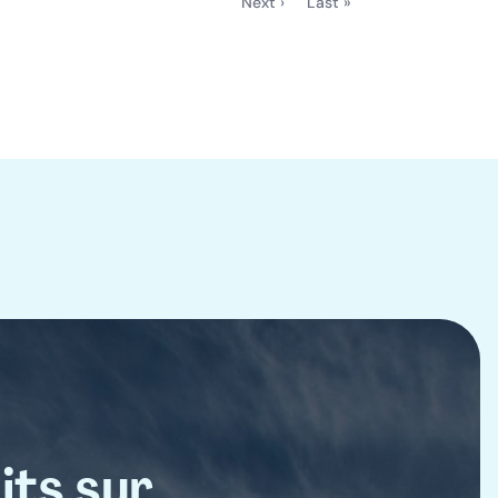
Next ›
Last »
Page
Dernière
suivante
page
its sur