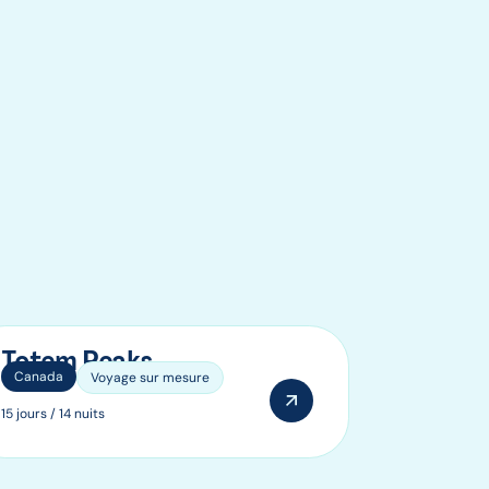
Totem Peaks
Canada
Voyage sur mesure
15 jours / 14 nuits