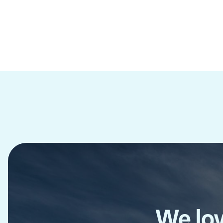
Pagination
We lov