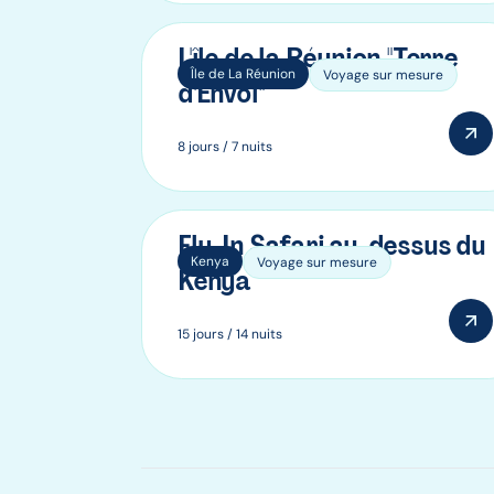
L'île de la Réunion "Terre
Île de La Réunion
Voyage sur mesure
d'Envol"
8 jours / 7 nuits
Fly-In Safari au-dessus du
Kenya
Voyage sur mesure
Kenya
15 jours / 14 nuits