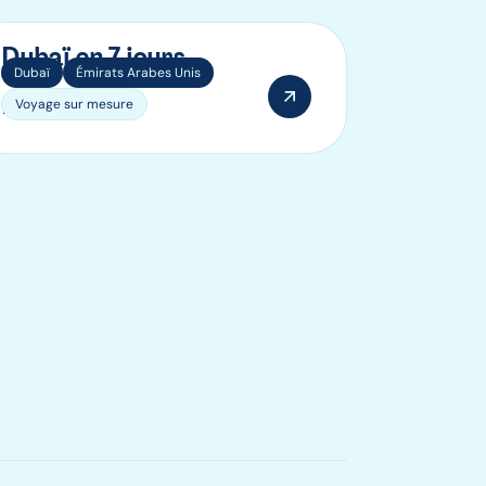
Dubaï en 7 jours
Dubaï
Émirats Arabes Unis
Voyage sur mesure
7 jours / 6 nuits