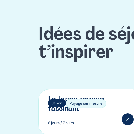
Idées de sé
t’inspirer
Le Japon, un pays
Japon
Voyage sur mesure
fascinant
8 jours / 7 nuits