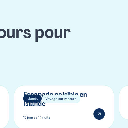
jours pour
Escapade paisible en
Islande
Voyage sur mesure
Islande
15 jours / 14 nuits