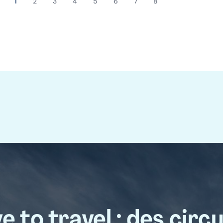
1
2
3
4
5
6
7
8
Page
Page
Page
Page
Page
Page
Page
Page
courante
e to travel : des circu