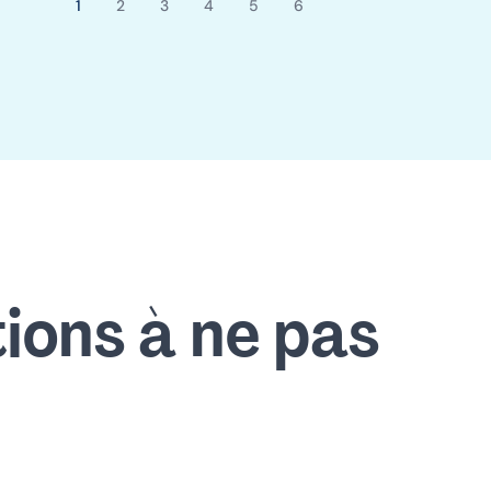
1
2
3
4
5
6
Page
Page
Page
Page
Page
Page
courante
ions à ne pas