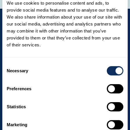
We use cookies to personalise content and ads, to
provide social media features and to analyse our traffic.
We also share information about your use of our site with
our social media, advertising and analytics partners who
may combine it with other information that you’ve
Newsletter
provided to them or that they’ve collected from your use
of their services.
Voyage, rêve et profite d'offres exclusives :
abonne-toi à notre newsletter !
Consent
Email
Necessary
Selection
Preferences
J’autorise We love to travel à traiter mes
données à caractère personnel dans le
cadre de mon inscription à la newsletter
Statistics
Marketing