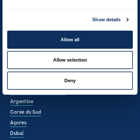
Show details
Allow all
Destinations phares
Afrique du Sud
Allow selection
Costa Rica
Canada
Deny
République Dominicaine
Argentine
Corée du Sud
Açores
Dubaï