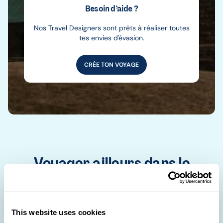
Besoin d’aide ?
Nos Travel Designers sont prêts à réaliser toutes
tes envies d'évasion.
CRÉE TON VOYAGE
Voyager ailleurs dans le
monde
Afrique
Amérique du Nord
Amérique du Sud
Asie
Europe
Îles Caraïbes
Moyen-Orient
Océan indien
This website uses cookies
Océanie