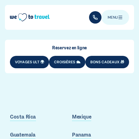
Aller au contenu principal
(+352) 28 32 6 - 33
MENU
Réservez en ligne
VOYAGES ULT 🌍
CROISIÈRES 🛳️
BONS CADEAUX 🎁
Où partir en
Amérique
Centrale ?
Costa Rica
Mexique
Guatemala
Panama