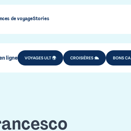
nces de voyage
Stories
n ligne
VOYAGES ULT 🌍
CROISIÈRES 🛳️
BONS CA
rancesco