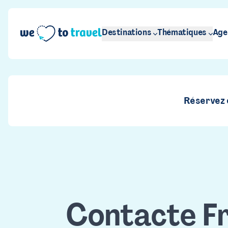
Aller au contenu principal
Destinations
Thématiques
Age
Réservez e
Contacte F