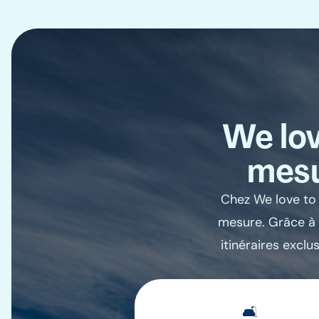
We lov
mesu
Chez We love to 
mesure. Grâce à 
itinéraires exclu
🛋️