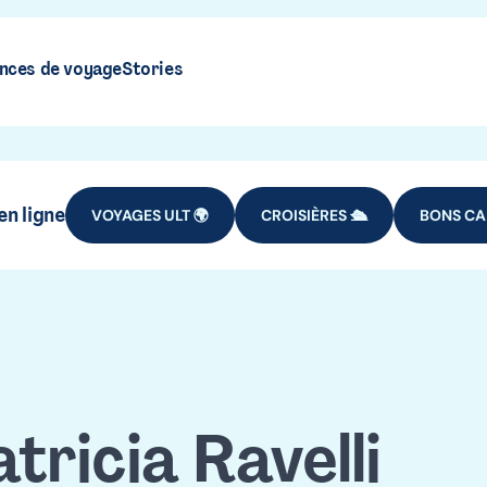
nces de voyage
Stories
n ligne
VOYAGES ULT 🌍
CROISIÈRES 🛳️
BONS CA
tricia Ravelli