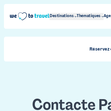
Aller au contenu principal
Destinations
Thématiques
Age
Réservez e
Contacte Pa