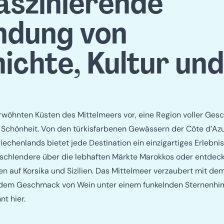
Mittelmee
faszinierende
ndung von
ichte, Kultur und
erwöhnten Küsten des Mittelmeers vor, eine Region voller Gesc
 Schönheit. Von den türkisfarbenen Gewässern der Côte d’Azu
echenlands bietet jede Destination ein einzigartiges Erlebnis
 schlendere über die lebhaften Märkte Marokkos oder entdec
en auf Korsika und Sizilien. Das Mittelmeer verzaubert mit de
dem Geschmack von Wein unter einem funkelnden Sternenhi
nt hier.