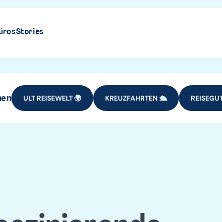
üros
Stories
hen
ULT REISEWELT 🌍
KREUZFAHRTEN 🛳️
REISEGUT
Urlaub am
REISEZIELE
EUROPA