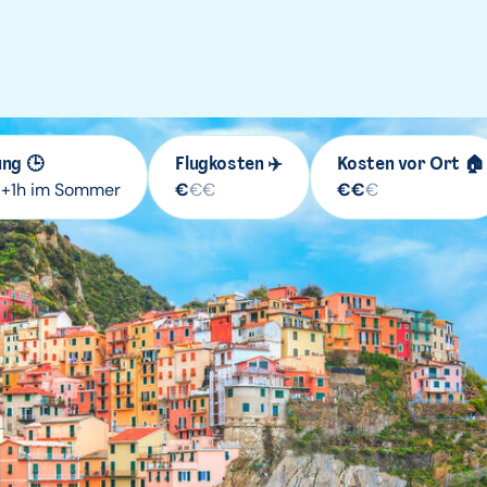
ng 🕒
Flugkosten ✈️
Kosten vor Ort 🏠
/ +1h im Sommer
€
€
€
€
€
€