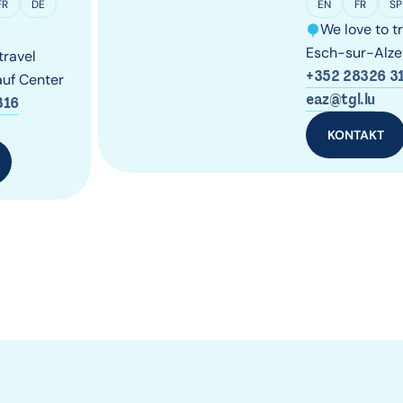
FR
DE
EN
FR
SP
We love to t
Esch-sur-Alze
travel
+352 28326 3
uf Center
eaz@tgl.lu
316
KONTAKT