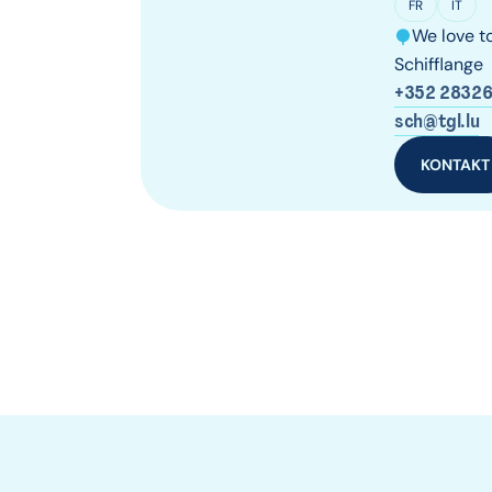
FR
IT
We love to
Schifflange
+352 28326
sch@tgl.lu
KONTAKT