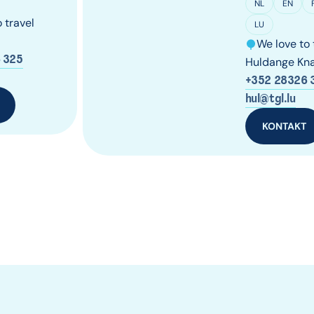
NL
EN
 travel
LU
We love to 
 325
Huldange Kna
+352 28326 
hul@tgl.lu
KONTAKT