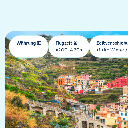
Währung 💵
Flugzeit ⌛
Zeitverschiebu
≈2.00-4.30h
+1h im Winter 