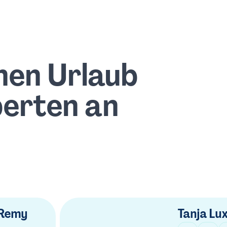
nen Urlaub
perten an
 Remy
Tanja Lu