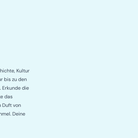
r
hichte, Kultur
r bis zu den
. Erkunde die
ke das
m Duft von
mmel. Deine