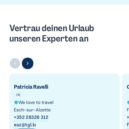
Vertrau deinen Urlaub
unseren Experten an
Patricia Ravelli
FR
We love to travel
Esch-sur-Alzette
F
+352 28326 312
eaz@tgl.lu
f