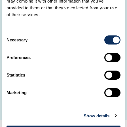
may combine it with other information that you’ve
provided to them or that they’ve collected from your use
of their services.
✈️
Consent
Wohin möchtest du
Necessary
Selection
reisen?
Teile uns dein
Preferences
Reiseprojekt mit. Einer
Jamaika
unserer Travel Designer
wird dich kontaktieren,
Statistics
um es zu realisieren.
REISE GESTALTEN
Marketing
Show details