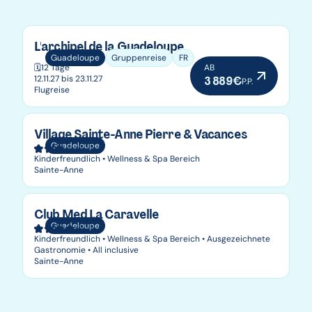
L'archipel de la Guadeloupe
Guadeloupe
Gruppenreise
FR
🗓️
12 Tage
AB
12.11.27 bis 23.11.27
3 889€
P.P.
Flugreise
Village Sainte-Anne Pierre & Vacances
Guadeloupe
Kinderfreundlich • Wellness & Spa Bereich
Sainte-Anne
Club Med La Caravelle
Guadeloupe
Kinderfreundlich • Wellness & Spa Bereich • Ausgezeichnete
Gastronomie • All inclusive
Sainte-Anne