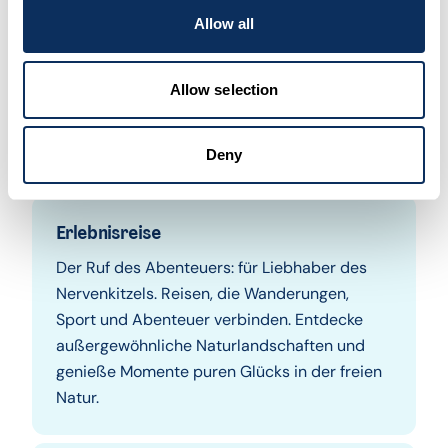
Allow all
Ein Urlaub auf Guadeloupe,
der deinen Wünschen
Allow selection
entspricht.
Deny
Erlebnisreise
Der Ruf des Abenteuers: für Liebhaber des
Nervenkitzels. Reisen, die Wanderungen,
Sport und Abenteuer verbinden. Entdecke
außergewöhnliche Naturlandschaften und
genieße Momente puren Glücks in der freien
Natur.