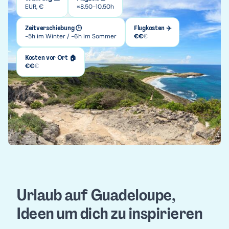
EUR, €
≈8.50-10.50h
Zeitverschiebung 🕒
Flugkosten ✈️
-5h im Winter / -6h im Sommer
€
€
€
Kosten vor Ort 🏠
€
€
€
Urlaub auf Guadeloupe,
Ideen um dich zu inspirieren