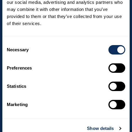
our social media, advertising and analytics partners who
may combine it with other information that you’ve
Afrique du Sud
provided to them or that they’ve collected from your use
Costa Rica
of their services.
Canada
République Dominicaine
Consent
Necessary
Selection
Argentine
Corée du Sud
Preferences
Açores
Dubaï
Statistics
Australie
Île Maurice
Marketing
DESTINATIONS
Show details