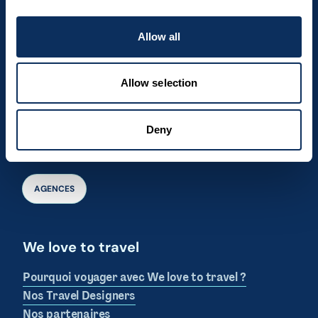
Contact
Allow all
Par téléphone
(+352) 28 32 6 - 334
Allow selection
Par email
agence.wltt@tgl.lu
Deny
Heures d'ouverture
lu–ve 09h00–18h00, sa-di fermé.
AGENCES
We love to travel
Pourquoi voyager avec We love to travel ?
Nos Travel Designers
Nos partenaires