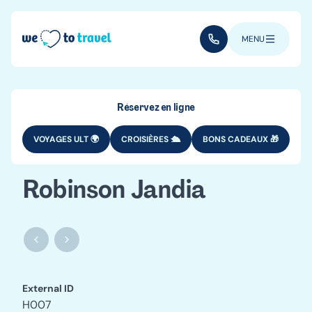
Aller au contenu principal
(+352) 28 32 6 - 33
MENU
Réservez en ligne
VOYAGES ULT 🌍
CROISIÈRES 🛳️
BONS CADEAUX 🎁
Robinson Jandia
Robinson Jandia
Robinson Jandia
External ID
H007