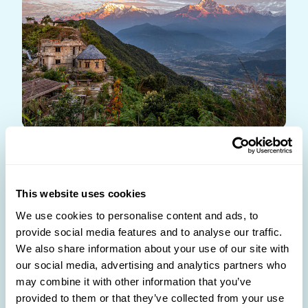
Découvre la magie de Pokhara, un lieu où tes rêves
prennent vie. Commence ton voyage au bord du
magnifique lac Phewa, où l'eau rencontre le ciel
This website uses cookies
dans une harmonie de couleurs. Émerveille-toi
We use cookies to personalise content and ads, to
devant la Pagode de la Paix Mondiale, perchée sur
provide social media features and to analyse our traffic.
We also share information about your use of our site with
une colline, offrant une vue panoramique
our social media, advertising and analytics partners who
inoubliable. Pour les aventuriers, les sentiers de
may combine it with other information that you’ve
trekking de l'Annapurna te promettent des moments
provided to them or that they’ve collected from your use