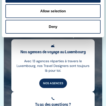
unique, pensé selon tes envies et élaboré sur
mesure. Grâce à une connaissance approfondie
Allow selection
de chaque destination, nous créons des
itinéraires exclusifs pour des expériences
Deny
authentiques. Oublie les circuits classiques et
découvre le monde à ta façon.
🛋️
Nos agences de voyage au Luxembourg
Avec 13 agences réparties à travers le
Luxembourg, nos Travel Designers sont toujours
là pour toi.
NOS AGENCES
📞
Tu as des questions ?