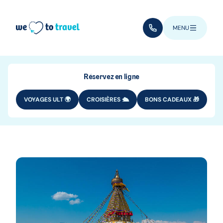
Aller au contenu principal
(+352) 28 32 6 - 33
MENU
Réservez en ligne
VOYAGES ULT 🌍
CROISIÈRES 🛳️
BONS CADEAUX 🎁