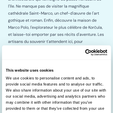
l'île. Ne manque pas de visiter la magnifique
cathédrale Saint-Marco, un chef-d'œuvre de l'art
gothique et roman. Enfin, découvre la maison de
Marco Polo, l'explorateur le plus célèbre de Korčula,
et laisse-toi emporter par ses récits d'aventure. Les
artisans du souvenir t'attendent ici, pour
transformer chaque désir en un souvenir
impérissable.
La vieille ville
La porte de la Terre
This website uses cookies
La place de l’hôtel de ville Renaissance
We use cookies to personalise content and ads, to
La cathédrale Saint-Marco
La maison de Marco Polo
provide social media features and to analyse our traffic.
We also share information about your use of our site with
our social media, advertising and analytics partners who
Ston
may combine it with other information that you’ve
provided to them or that they’ve collected from your use