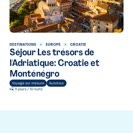
DESTINATIONS
EUROPE
CROATIE
Séjour Les trésors de
l'Adriatique: Croatie et
Monténégro
Voyage sur mesure
Autotour
⌛ 11 jours / 10 nuits