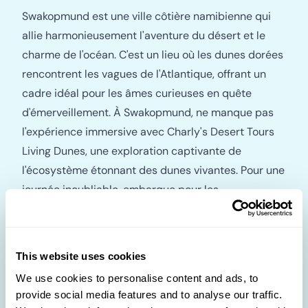
Swakopmund est une ville côtière namibienne qui
allie harmonieusement l'aventure du désert et le
charme de l'océan. C'est un lieu où les dunes dorées
rencontrent les vagues de l'Atlantique, offrant un
cadre idéal pour les âmes curieuses en quête
d'émerveillement. À Swakopmund, ne manque pas
l'expérience immersive avec Charly's Desert Tours
Living Dunes, une exploration captivante de
l'écosystème étonnant des dunes vivantes. Pour une
journée inoubliable, embarque pour les
Swakopmund Day Tours vers Sandwich Harbour, où
les dunes de sable rencontrent la mer, créant l'une
des plus spectaculaires vues naturelles. Découvres
This website uses cookies
Swakopmund, un endroit où ton voyage sera
We use cookies to personalise content and ads, to
aventureux et à ton image.
provide social media features and to analyse our traffic.