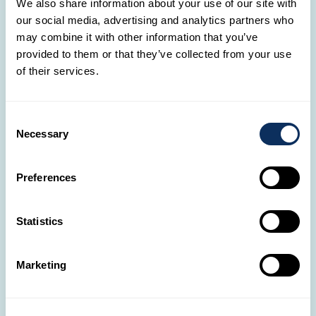
We also share information about your use of our site with
Expérience immersive avec Charly's Desert Tours Living Dunes
our social media, advertising and analytics partners who
Sandwich Harbour, où les dunes de sable rencontrent la mer
may combine it with other information that you’ve
provided to them or that they’ve collected from your use
of their services.
Namib Wüste/Sesriem
Consent
Necessary
Selection
Preferences
Statistics
Marketing