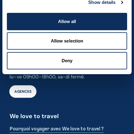
Show details
Contact
Allow all
Par téléphone
(+352) 28 32 6 - 334
Allow selection
Par email
agence.wltt@tgl.lu
Deny
Heures d'ouverture
lu–ve 09h00–18h00, sa-di fermé.
AGENCES
We love to travel
Pourquoi voyager avec We love to travel ?