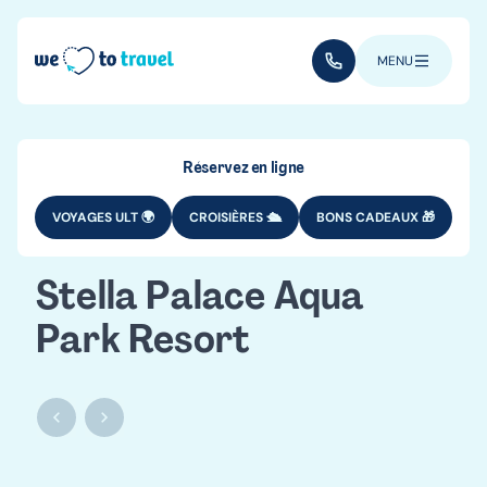
Aller au contenu principal
(+352) 28 32 6 - 33
MENU
Réservez en ligne
VOYAGES ULT 🌍
CROISIÈRES 🛳️
BONS CADEAUX 🎁
Stella Palace Aqua
Park Resort
Stella Palace Aqua Park Resort
Stella Palace Aqua Park Resort