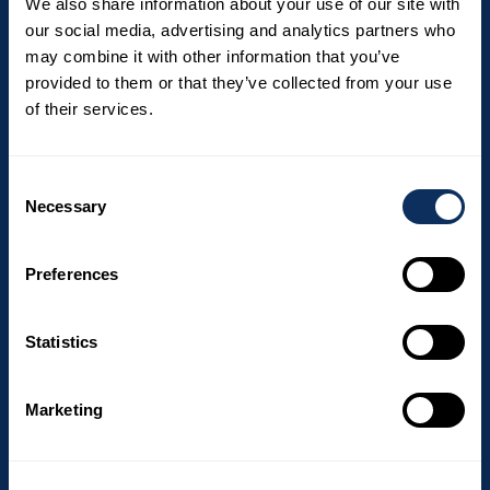
We also share information about your use of our site with
our social media, advertising and analytics partners who
Destinations phares
may combine it with other information that you’ve
provided to them or that they’ve collected from your use
Afrique du Sud
of their services.
Costa Rica
Canada
Consent
République Dominicaine
Necessary
Selection
Argentine
Corée du Sud
Preferences
Açores
Statistics
Dubaï
Australie
Marketing
Île Maurice
DESTINATIONS