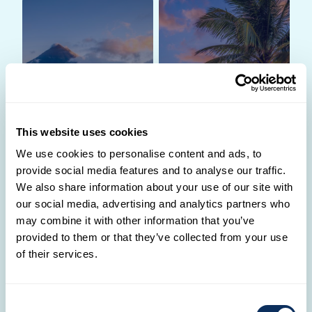
Costa Rica
Floride
This website uses cookies
We use cookies to personalise content and ads, to
provide social media features and to analyse our traffic.
We also share information about your use of our site with
our social media, advertising and analytics partners who
may combine it with other information that you’ve
✈️
provided to them or that they’ve collected from your use
Où souhaites-tu
of their services.
partir ?
Partage avec nous ton
projet. L'un de nos
Cap-Vert
Consent
Travel Designers te