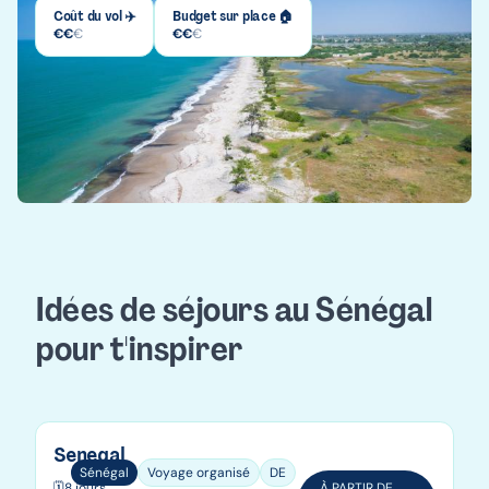
Coût du vol ✈️
Budget sur place 🏠
€
€
€
€
€
€
Idées de séjours au Sénégal
pour t'inspirer
Senegal
Sénégal
Voyage organisé
DE
🗓️
8 jours
À PARTIR DE