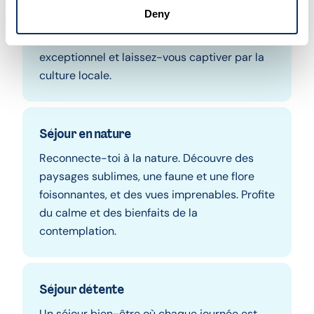
Un riche patrimoine à explorer. Visites
Deny
guidées, monuments et récits historiques...
Partez à la rencontre d’un héritage culturel
exceptionnel et laissez-vous captiver par la
culture locale.
Séjour en nature
Reconnecte-toi à la nature. Découvre des
paysages sublimes, une faune et une flore
foisonnantes, et des vues imprenables. Profite
du calme et des bienfaits de la
contemplation.
Séjour détente
Un séjour bien-être où chaque journée est