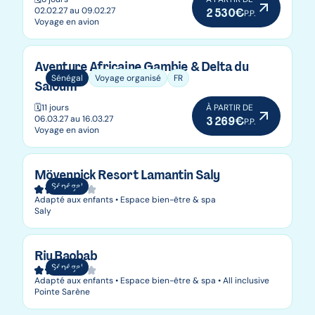
02.02.27 au 09.02.27
2 530€
P.P.
Voyage en avion
Aventure Africaine Gambie & Delta du
Sénégal
Voyage organisé
FR
Saloum
🗓️
11 jours
À PARTIR DE
06.03.27 au 16.03.27
3 269€
P.P.
Voyage en avion
Mövenpick Resort Lamantin Saly
Sénégal
Adapté aux enfants • Espace bien-être & spa
Saly
Riu Baobab
Sénégal
Adapté aux enfants • Espace bien-être & spa • All inclusive
Pointe Sarène