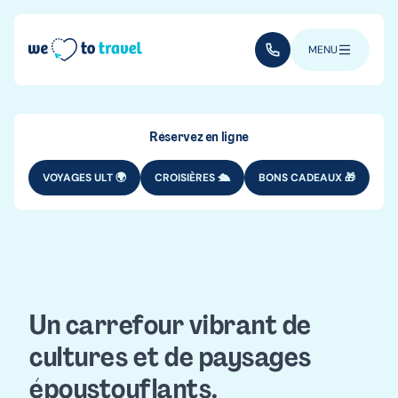
Aller au contenu principal
(+352) 28 32 6 - 33
MENU
Réservez en ligne
VOYAGES ULT 🌍
CROISIÈRES 🛳️
BONS CADEAUX 🎁
DESTINATIONS
AFRIQUE
Voyage au
Sénégal
Un carrefour vibrant de
cultures et de paysages
époustouflants.