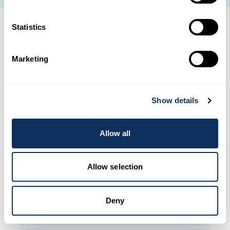
Statistics
Des vacances au Cambodge
Marketing
au rythme de tes envies
Show details
Voyage d'aventure
Allow all
L’appel de l’aventure : pour les amateurs de
sensations fortes, des séjours combinant
randonnée, sport et adrénaline. Pars à la
Allow selection
découverte de sites naturels exceptionnels,
pour des moments de pur bonheur en pleine
Deny
nature.