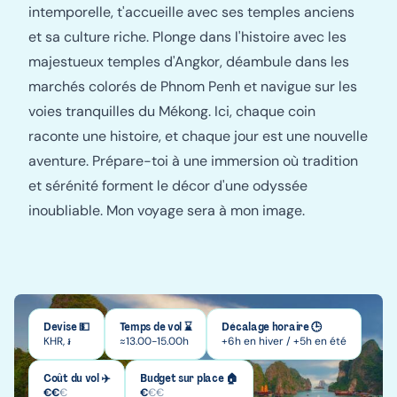
intemporelle, t'accueille avec ses temples anciens
et sa culture riche. Plonge dans l'histoire avec les
majestueux temples d'Angkor, déambule dans les
marchés colorés de Phnom Penh et navigue sur les
voies tranquilles du Mékong. Ici, chaque coin
raconte une histoire, et chaque jour est une nouvelle
aventure. Prépare-toi à une immersion où tradition
et sérénité forment le décor d'une odyssée
inoubliable. Mon voyage sera à mon image.
Devise 💵
Temps de vol ⌛
Décalage horaire 🕒
KHR, ៛
≈13.00-15.00h
+6h en hiver / +5h en été
Coût du vol ✈️
Budget sur place 🏠
€
€
€
€
€
€