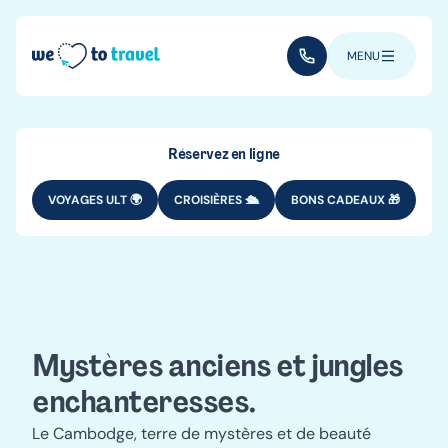
Aller au contenu principal
(+352) 28 32 6 - 33
MENU
Réservez en ligne
VOYAGES ULT 🌍
CROISIÈRES 🛳️
BONS CADEAUX 🎁
DESTINATIONS
ASIE
Voyage au
Cambodge
Mystères anciens et jungles
enchanteresses.
Le Cambodge, terre de mystères et de beauté