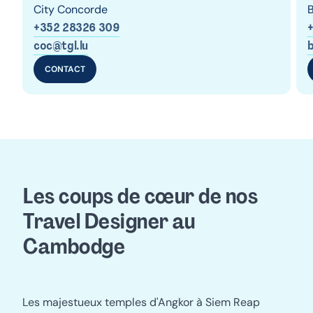
City Concorde
B
+352 28326 309
coc@tgl.lu
b
CONTACT
Les coups de cœur de nos 
Travel Designer au 
Cambodge
Les majestueux temples d'Angkor à Siem Reap