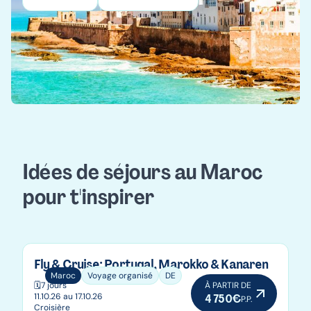
Idées de séjours au Maroc
pour t'inspirer
Fly & Cruise: Portugal, Marokko & Kanaren
Maroc
Voyage organisé
DE
🗓️
7 jours
À PARTIR DE
11.10.26 au 17.10.26
4 750€
P.P.
Croisière