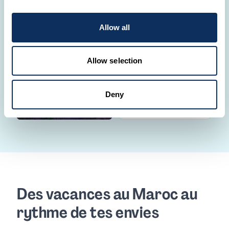
Où souhaites-tu
partir ?
Allow all
Partage avec nous ton
projet. L'un de nos
Turquie
Travel Designers te
Allow selection
recontactera ensuite
pour le réaliser.
Deny
CRÉER UN VOYAGE
Des vacances au Maroc au
rythme de tes envies