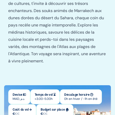
de cultures, t'invite à découvrir ses trésors
enchanteurs. Des souks animés de Marrakech aux
dunes dorées du désert du Sahara, chaque coin du
pays recèle une magie intemporelle. Explore les
médinas historiques, savoure les délices de la
cuisine locale et perds-toi dans les paysages
variés, des montagnes de l'Atlas aux plages de
l'Atlantique. Ton voyage sera inspirant, une aventure
à vivre pleinement.
Devise 💵
Temps de vol ⌛
Décalage horaire 🕒
MAD, د.م.
≈3.00-5.00h
0h en hiver / -1h en été
Coût du vol ✈️
Budget sur place 🏠
€
€
€
€
€
€