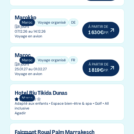
Marokko
Maroc
Voyage organisé
DE
🗓️
8 jours
À PARTIR DE
07.12.26 au 14.12.26
1 630€
P.P.
Voyage en avion
Maroc
Maroc
Voyage organisé
FR
🗓️
8 jours
À PARTIR DE
25.01.27 au 01.02.27
1 819€
P.P.
Voyage en avion
Hotel Riu Tikida Dunas
Maroc
Adapté aux enfants • Espace bien-être & spa • Golf • All
inclusive
Agadir
Fairmont Royal Palm Marrakesch