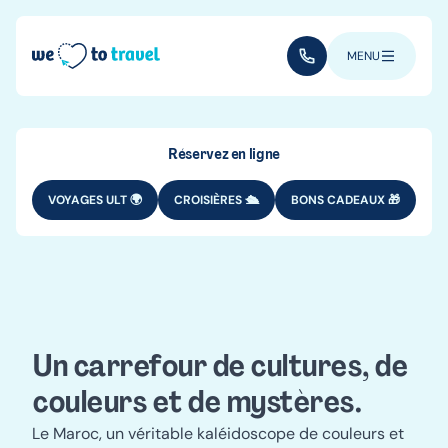
Aller au contenu principal
(+352) 28 32 6 - 33
MENU
Réservez en ligne
VOYAGES ULT 🌍
CROISIÈRES 🛳️
BONS CADEAUX 🎁
DESTINATIONS
AFRIQUE
Voyage au
Maroc
Un carrefour de cultures, de
couleurs et de mystères.
Le Maroc, un véritable kaléidoscope de couleurs et