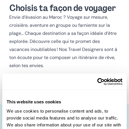
Choisis ta façon de voyager
Envie d’évasion au Maroc ?
Voyage sur mesure,
croisière, aventure en groupe ou farniente sur la
plage… Chaque destination a sa façon idéale d’être
explorée. Découvre celle qui te promet des
vacances inoubliables !
Nos Travel Designers sont à
ton écoute pour te composer un itinéraire de rêve,
selon tes envies.
Séjour en hôtel all
Voyage en groupe
Voyage sur mesure
inclusive
organisé
This website uses cookies
We use cookies to personalise content and ads, to
provide social media features and to analyse our traffic.
Autres destinations à
We also share information about your use of our site with