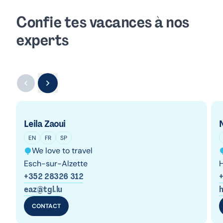
Confie tes vacances à nos
experts
Leila Zaoui
EN
FR
SP
We love to travel
Esch-sur-Alzette
+352 28326 312
eaz@tgl.lu
h
CONTACT