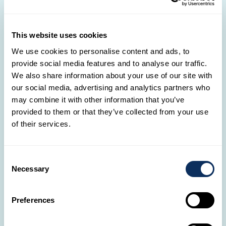
This website uses cookies
We love to travel: tailor-made
We use cookies to personalise content and ads, to
provide social media features and to analyse our traffic.
tours crafted for adventure
We also share information about your use of our site with
At We love to travel, every journey is unique,
our social media, advertising and analytics partners who
crafted according to your desires and designed
may combine it with other information that you’ve
provided to them or that they’ve collected from your use
just for you. With an in-depth understanding of
of their services.
each destination, we create exclusive
itineraries for authentic experiences. Forget the
standard paths and discover the world your
Consent
Necessary
way.
Selection
🛋️
Preferences
Our travel agencies in Luxembourg
With 13 agencies across Luxembourg, our Travel