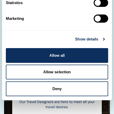
Statistics
Designers are always by your side.
OUR AGENCIES
Marketing
📞
Show details
Got questions?
It only takes a call to start the adventure of your
Allow all
dreams!
(+352) 28326-334
Allow selection
💌
Deny
Need help?
Our Travel Designers are here to meet all your
travel desires.