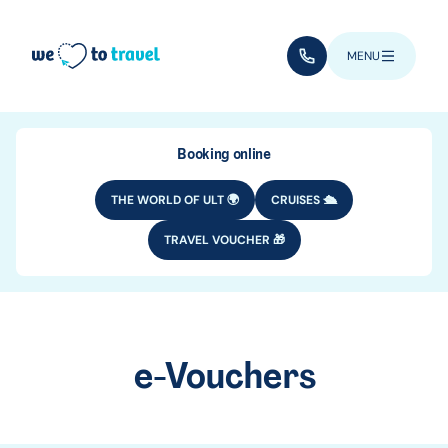
Skip to main content
(+352) 28 32 6 - 33
MENU
Booking online
THE WORLD OF ULT 🌍
CRUISES 🛳️
TRAVEL VOUCHER 🎁
e-Vouchers